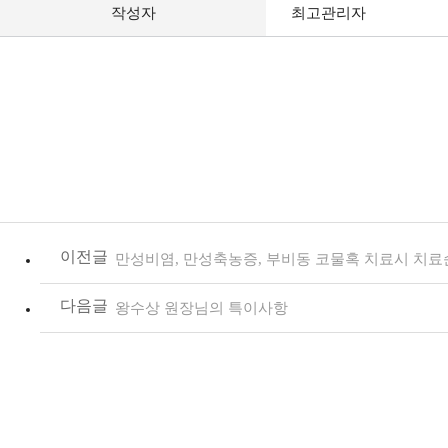
작성자
최고관리자
만성비염, 만성축농증, 부비동 코물혹 치료시 치
왕수상 원장님의 특이사항