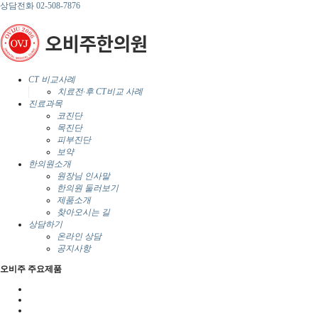
상담전화
02-508-7876
CT 비교사례
치료전·후 CT비교 사례
진료과목
코진단
목진단
피부진단
보약
한의원소개
원장님 인사말
한의원 둘러보기
제품소개
찾아오시는 길
상담하기
온라인 상담
공지사항
오비주 주요제품